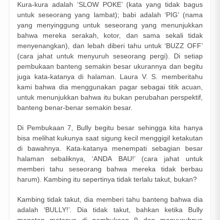
Kura-kura adalah ‘SLOW POKE’ (kata yang tidak bagus
untuk seseorang yang lambat); babi adalah ‘PIG’ (nama
yang menyinggung untuk seseorang yang menunjukkan
bahwa mereka serakah, kotor, dan sama sekali tidak
menyenangkan), dan lebah diberi tahu untuk ‘BUZZ OFF’
(cara jahat untuk menyuruh seseorang pergi). Di setiap
pembukaan banteng semakin besar ukurannya dan begitu
juga kata-katanya di halaman. Laura V. S. memberitahu
kami bahwa dia menggunakan pagar sebagai titik acuan,
untuk menunjukkan bahwa itu bukan perubahan perspektif,
banteng benar-benar semakin besar.
Di Pembukaan 7, Bully begitu besar sehingga kita hanya
bisa melihat kukunya saat sigung kecil menggigil ketakutan
di bawahnya. Kata-katanya menempati sebagian besar
halaman sebaliknya, ‘ANDA BAU!’ (cara jahat untuk
memberi tahu seseorang bahwa mereka tidak berbau
harum). Kambing itu sepertinya tidak terlalu takut, bukan?
Kambing tidak takut, dia memberi tahu banteng bahwa dia
adalah ‘BULLY!’. Dia tidak takut, bahkan ketika Bully
menatap matanya di pembukaan 9 dan menyuruhnya