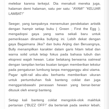
melebar karena terkejut. Dia menakuti mereka juga,
halaman demi halaman, satu per satu: “AYAM!” “KELUAR
LAMBAT!”
Seeger, yang tampaknya menemukan pendekatan artistik
dengan hampir setiap buku ( Green ; First the Egg ),
mengadopsi gaya yang sama sekali baru untuk
pemeriksaan dinamika bullying ini. Lebih dekat dengan
gaya Bagaimana Jika? dan buku Anjing dan Beruangnya,
Bully menampilkan karakter dalam garis hitam tebal dan
warna solid untuk tetap fokus pada bahasa tubuh dan
ekspresi wajah hewan. Latar belakang berwarna oatmeal
dengan tampilan kertas buatan tangan memberikan tekstur
pada pengaturan lumbung tanpa mengganggu aksi utama.
Pagar split-rail abu-abu berhantu memberikan ukuran
untuk pertumbuhan fisik banteng coklat dan juga
menggarisbawahi perasaan hewan yang benar-benar
ditusuk oleh energi banteng.
Setiap kali banteng coklat mengolok-olok makhluk
pertanian (“BUZZ OFF!” dia berteriak pada seekor lebah;