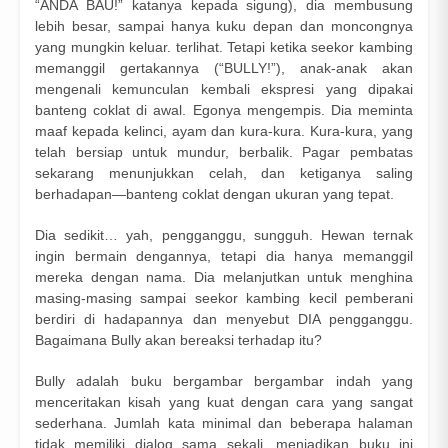
“ANDA BAU!” katanya kepada sigung), dia membusung
lebih besar, sampai hanya kuku depan dan moncongnya
yang mungkin keluar. terlihat. Tetapi ketika seekor kambing
memanggil gertakannya (“BULLY!”), anak-anak akan
mengenali kemunculan kembali ekspresi yang dipakai
banteng coklat di awal. Egonya mengempis. Dia meminta
maaf kepada kelinci, ayam dan kura-kura. Kura-kura, yang
telah bersiap untuk mundur, berbalik. Pagar pembatas
sekarang menunjukkan celah, dan ketiganya saling
berhadapan—banteng coklat dengan ukuran yang tepat.
Dia sedikit… yah, pengganggu, sungguh. Hewan ternak
ingin bermain dengannya, tetapi dia hanya memanggil
mereka dengan nama. Dia melanjutkan untuk menghina
masing-masing sampai seekor kambing kecil pemberani
berdiri di hadapannya dan menyebut DIA pengganggu.
Bagaimana Bully akan bereaksi terhadap itu?
Bully adalah buku bergambar bergambar indah yang
menceritakan kisah yang kuat dengan cara yang sangat
sederhana. Jumlah kata minimal dan beberapa halaman
tidak memiliki dialog sama sekali, menjadikan buku ini