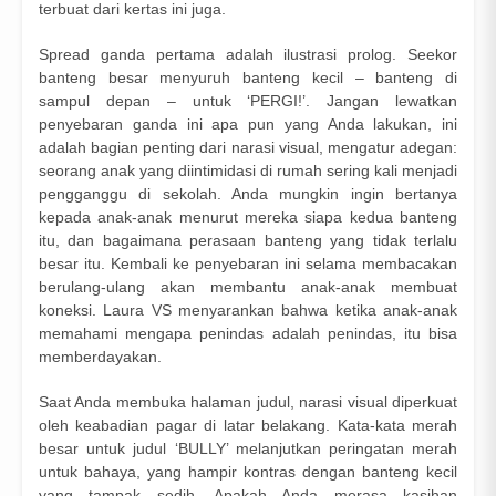
terbuat dari kertas ini juga.
Spread ganda pertama adalah ilustrasi prolog. Seekor
banteng besar menyuruh banteng kecil – banteng di
sampul depan – untuk ‘PERGI!’. Jangan lewatkan
penyebaran ganda ini apa pun yang Anda lakukan, ini
adalah bagian penting dari narasi visual, mengatur adegan:
seorang anak yang diintimidasi di rumah sering kali menjadi
pengganggu di sekolah. Anda mungkin ingin bertanya
kepada anak-anak menurut mereka siapa kedua banteng
itu, dan bagaimana perasaan banteng yang tidak terlalu
besar itu. Kembali ke penyebaran ini selama membacakan
berulang-ulang akan membantu anak-anak membuat
koneksi. Laura VS menyarankan bahwa ketika anak-anak
memahami mengapa penindas adalah penindas, itu bisa
memberdayakan.
Saat Anda membuka halaman judul, narasi visual diperkuat
oleh keabadian pagar di latar belakang. Kata-kata merah
besar untuk judul ‘BULLY’ melanjutkan peringatan merah
untuk bahaya, yang hampir kontras dengan banteng kecil
yang tampak sedih. Apakah Anda merasa kasihan