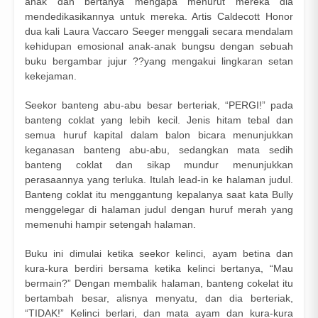
anak dan bertanya mengapa menurut mereka dia
mendedikasikannya untuk mereka. Artis Caldecott Honor
dua kali Laura Vaccaro Seeger menggali secara mendalam
kehidupan emosional anak-anak bungsu dengan sebuah
buku bergambar jujur ??yang mengakui lingkaran setan
kekejaman.
Seekor banteng abu-abu besar berteriak, “PERGI!” pada
banteng coklat yang lebih kecil. Jenis hitam tebal dan
semua huruf kapital dalam balon bicara menunjukkan
keganasan banteng abu-abu, sedangkan mata sedih
banteng coklat dan sikap mundur menunjukkan
perasaannya yang terluka. Itulah lead-in ke halaman judul.
Banteng coklat itu menggantung kepalanya saat kata Bully
menggelegar di halaman judul dengan huruf merah yang
memenuhi hampir setengah halaman.
Buku ini dimulai ketika seekor kelinci, ayam betina dan
kura-kura berdiri bersama ketika kelinci bertanya, “Mau
bermain?” Dengan membalik halaman, banteng cokelat itu
bertambah besar, alisnya menyatu, dan dia berteriak,
“TIDAK!” Kelinci berlari, dan mata ayam dan kura-kura