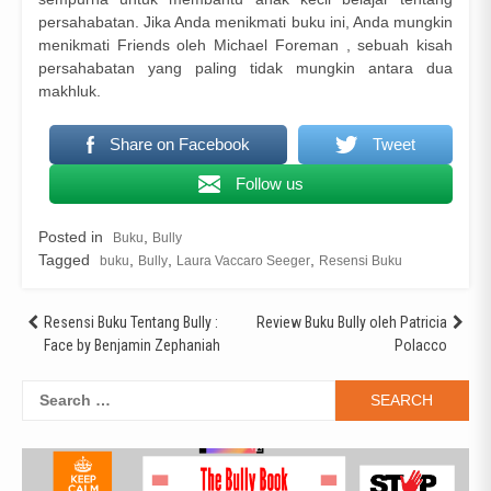
persahabatan. Jika Anda menikmati buku ini, Anda mungkin
menikmati Friends oleh Michael Foreman , sebuah kisah
persahabatan yang paling tidak mungkin antara dua
makhluk.
Share on Facebook
Tweet
Follow us
Posted in
,
Buku
Bully
Tagged
,
,
,
buku
Bully
Laura Vaccaro Seeger
Resensi Buku
Post
Resensi Buku Tentang Bully :
Review Buku Bully oleh Patricia
Face by Benjamin Zephaniah
Polacco
navigation
Search
for: