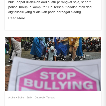
buku dapat dilakukan dari suatu perangkat saja, seperti
ponsel maupun komputer. Hal tersebut adalah efek dari
digitalisasi yang dilakukan pada berbagai bidang.
Read More
Artikel
Buku
Bully
Depresi
Tentang