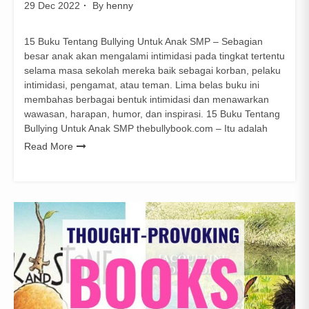
29 Dec 2022
By
henny
15 Buku Tentang Bullying Untuk Anak SMP – Sebagian
besar anak akan mengalami intimidasi pada tingkat tertentu
selama masa sekolah mereka baik sebagai korban, pelaku
intimidasi, pengamat, atau teman. Lima belas buku ini
membahas berbagai bentuk intimidasi dan menawarkan
wawasan, harapan, humor, dan inspirasi. 15 Buku Tentang
Bullying Untuk Anak SMP thebullybook.com – Itu adalah
Read More