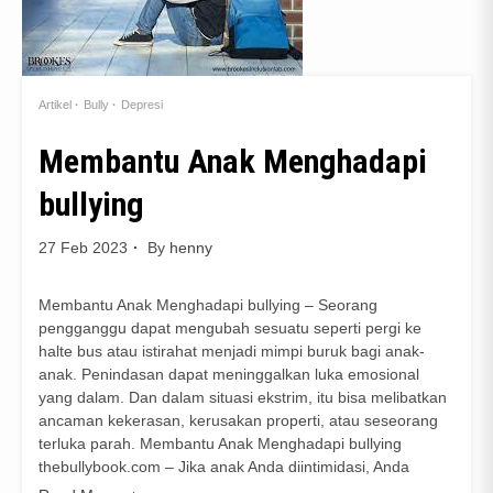
Artikel
Bully
Depresi
Membantu Anak Menghadapi
bullying
27 Feb 2023
By
henny
Membantu Anak Menghadapi bullying – Seorang
pengganggu dapat mengubah sesuatu seperti pergi ke
halte bus atau istirahat menjadi mimpi buruk bagi anak-
anak. Penindasan dapat meninggalkan luka emosional
yang dalam. Dan dalam situasi ekstrim, itu bisa melibatkan
ancaman kekerasan, kerusakan properti, atau seseorang
terluka parah. Membantu Anak Menghadapi bullying
thebullybook.com – Jika anak Anda diintimidasi, Anda