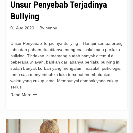
Unsur Penyebab Terjadinya
Bullying
01 Aug 2020
By
henny
Unsur Penyebab Terjadinya Bullying – Hampir semua orang
tahu dan paham jika ditanya mengenai salah satu perilaku
bullying. Tindakan ini memang sudah banyak ditemui di
beberapa wilayah, bahkan dari adanya perilaku bullying ini
sudah banyak korban yang mengalami masalah psikologis,
tentu saja menyembuhka luka tersebut membutuhkan
waktu yang cukup lama. Mempunyai dampak yang cukup
serius
Read More