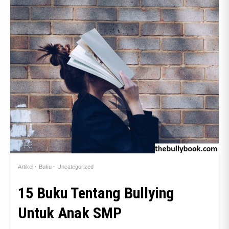
Artikel
Buku
Uncategorized
15 Buku Tentang Bullying
Untuk Anak SMP