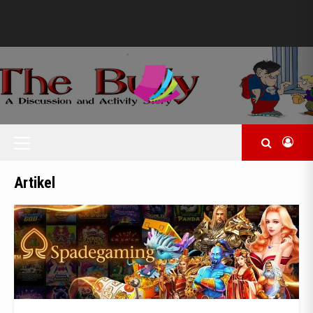
Skip
to
content
CIRI
KONTAK
MENGHADAPI
–
BULLY
CIRI
ALA
ORANG
ALEXA
YANG
GORDON
SUKA
MURPHY
MELAKUKAN
Primary
BULLYING
Menu
Artikel