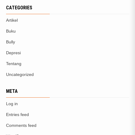
CATEGORIES
Artikel
Buku
Bully
Depresi
Tentang
Uncategorized
META
Log in
Entries feed
Comments feed