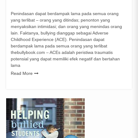
Penindasan dapat berdampak lama pada semua orang
yang terlibat – orang yang ditindas; penonton yang
menyaksikan intimidasi; dan orang yang menindas orang
lain. Faktanya, bullying dianggap sebagai Adverse
Childhood Experience (ACE). Penindasan dapat
berdampak lama pada semua orang yang terlibat
thebullybook.com – ACEs adalah peristiwa traumatis
potensial yang dapat memiliki efek negatif dan bertahan
lama
Read More