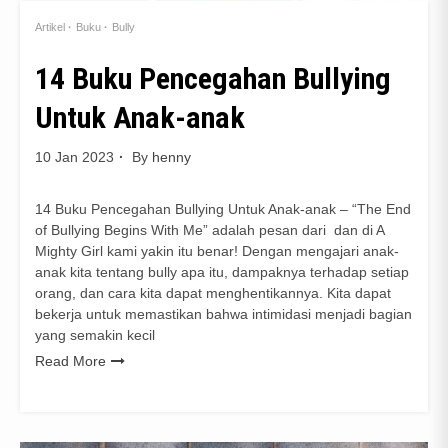
Artikel
Buku
Bully
14 Buku Pencegahan Bullying
Untuk Anak-anak
10 Jan 2023
By
henny
14 Buku Pencegahan Bullying Untuk Anak-anak – “The End
of Bullying Begins With Me” adalah pesan dari dan di A
Mighty Girl kami yakin itu benar! Dengan mengajari anak-
anak kita tentang bully apa itu, dampaknya terhadap setiap
orang, dan cara kita dapat menghentikannya. Kita dapat
bekerja untuk memastikan bahwa intimidasi menjadi bagian
yang semakin kecil
Read More