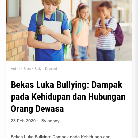
Artikel
Buku
Bully
Depresi
Bekas Luka Bullying: Dampak
pada Kehidupan dan Hubungan
Orang Dewasa
23 Feb 2020
By
henny
Bekas Luka Bullying: Dampak pada Kehidupan dan