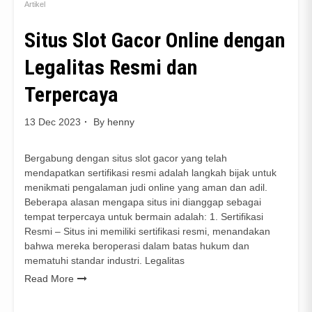
Artikel
Situs Slot Gacor Online dengan
Legalitas Resmi dan
Terpercaya
13 Dec 2023
By
henny
Bergabung dengan situs slot gacor yang telah
mendapatkan sertifikasi resmi adalah langkah bijak untuk
menikmati pengalaman judi online yang aman dan adil.
Beberapa alasan mengapa situs ini dianggap sebagai
tempat terpercaya untuk bermain adalah: 1. Sertifikasi
Resmi – Situs ini memiliki sertifikasi resmi, menandakan
bahwa mereka beroperasi dalam batas hukum dan
mematuhi standar industri. Legalitas
Read More