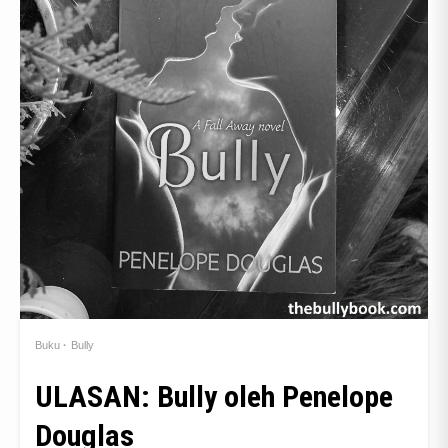
Buku
Bully
ULASAN: Bully oleh Penelope
Douglas