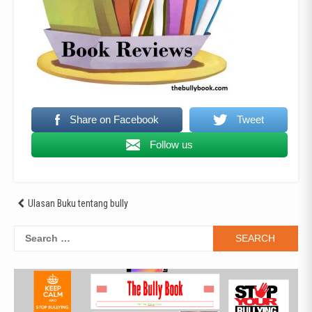
Share on Facebook
Tweet
Follow us
Post
Ulasan Buku tentang bully
navigation
Search
for: