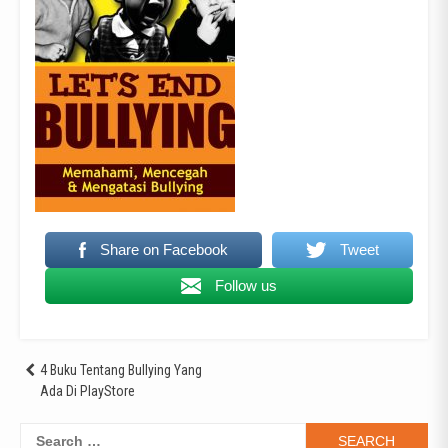
Share on Facebook
Tweet
Follow us
Post
4 Buku Tentang Bullying Yang
Ada Di PlayStore
navigation
Search