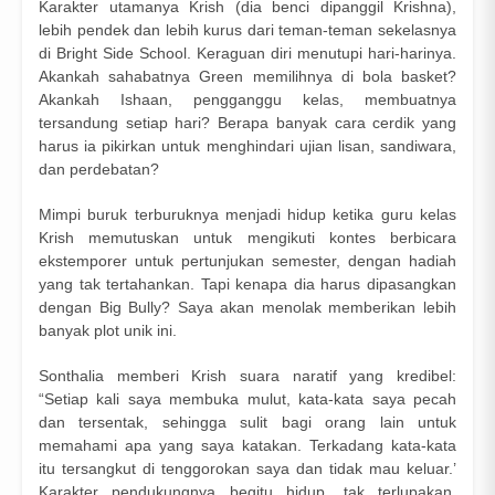
Karakter utamanya Krish (dia benci dipanggil Krishna),
lebih pendek dan lebih kurus dari teman-teman sekelasnya
di Bright Side School. Keraguan diri menutupi hari-harinya.
Akankah sahabatnya Green memilihnya di bola basket?
Akankah Ishaan, pengganggu kelas, membuatnya
tersandung setiap hari? Berapa banyak cara cerdik yang
harus ia pikirkan untuk menghindari ujian lisan, sandiwara,
dan perdebatan?
Mimpi buruk terburuknya menjadi hidup ketika guru kelas
Krish memutuskan untuk mengikuti kontes berbicara
ekstemporer untuk pertunjukan semester, dengan hadiah
yang tak tertahankan. Tapi kenapa dia harus dipasangkan
dengan Big Bully? Saya akan menolak memberikan lebih
banyak plot unik ini.
Sonthalia memberi Krish suara naratif yang kredibel:
“Setiap kali saya membuka mulut, kata-kata saya pecah
dan tersentak, sehingga sulit bagi orang lain untuk
memahami apa yang saya katakan. Terkadang kata-kata
itu tersangkut di tenggorokan saya dan tidak mau keluar.’
Karakter pendukungnya begitu hidup, tak terlupakan.