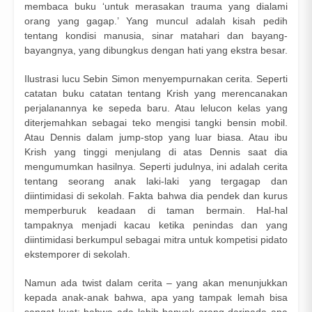
membaca buku ‘untuk merasakan trauma yang dialami
orang yang gagap.’ Yang muncul adalah kisah pedih
tentang kondisi manusia, sinar matahari dan bayang-
bayangnya, yang dibungkus dengan hati yang ekstra besar.
Ilustrasi lucu Sebin Simon menyempurnakan cerita. Seperti
catatan buku catatan tentang Krish yang merencanakan
perjalanannya ke sepeda baru. Atau lelucon kelas yang
diterjemahkan sebagai teko mengisi tangki bensin mobil.
Atau Dennis dalam jump-stop yang luar biasa. Atau ibu
Krish yang tinggi menjulang di atas Dennis saat dia
mengumumkan hasilnya. Seperti judulnya, ini adalah cerita
tentang seorang anak laki-laki yang tergagap dan
diintimidasi di sekolah. Fakta bahwa dia pendek dan kurus
memperburuk keadaan di taman bermain. Hal-hal
tampaknya menjadi kacau ketika penindas dan yang
diintimidasi berkumpul sebagai mitra untuk kompetisi pidato
ekstemporer di sekolah.
Namun ada twist dalam cerita – yang akan menunjukkan
kepada anak-anak bahwa, apa yang tampak lemah bisa
sangat kuat; bahwa ada lebih banyak orang daripada apa