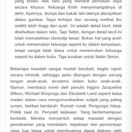
yang brilian. Ada satu yang menarik perhatian saya
secara khusus: Keluarga Krish menyemangatinya di
akhir. Ayahnya, ibunya dan kakak laki-lakinya ditunjukkan
dalam gambar. Saya terkejut dan senang melihat ibu
sedikit lebih tinggi dari ayah. Ini adalah detail kecil, tidak
disebutkan dalam teks. Tapi Sebin, dengan detail kecil ini
telah mematahkan stereotip besar. Bukan hal yang aneh
untuk menemukan keluarga seperti itu dalam kenyataan,
tetapi sangat tidak biasa untuk menemukan keluarga
seperti itu dalam buku. Tiga sorakan untuk Sebin Simon.
Beberapa masalah sangat mudah berubah, begitu rapuh
secara intrinsik, sehingga perlu ditangani dengan sarung
tangan anak-anak, terutama dalam buku anak-anak.
Namun, membaca novel oleh penulis Inggris Jacqueline
Wilson, Michael Morpurgo dan Elizabeth Laird seperti kelas
master dalam cara mengomunikasikan subjek yang paling
suram, bahkan berdarah. Rumah rusak. Pengungsi hidup.
Politik saat ini. Penyakit kejiwaan. Yang berkemampuan
berbeda. Mereka menyentuh setiap masalah dengan
pemahaman yang mendalam, kepekaan dan penceritaan
yang luar biasa untuk membuatnya dapat diakses oleh