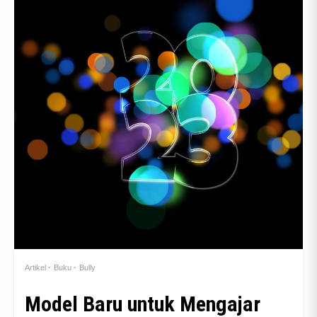
Artikel
Buku
Bully
Model Baru untuk Mengajar