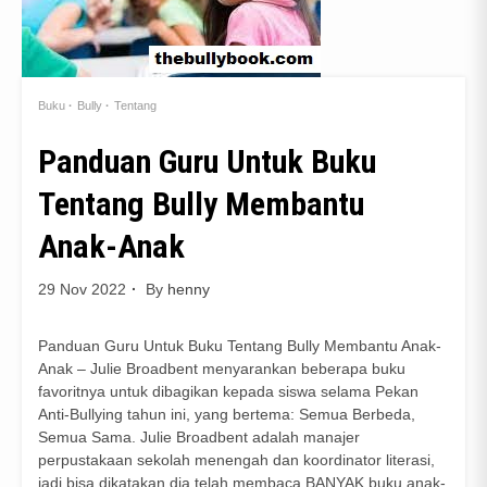
Buku
Bully
Tentang
Panduan Guru Untuk Buku
Tentang Bully Membantu
Anak-Anak
29 Nov 2022
By
henny
Panduan Guru Untuk Buku Tentang Bully Membantu Anak-
Anak – Julie Broadbent menyarankan beberapa buku
favoritnya untuk dibagikan kepada siswa selama Pekan
Anti-Bullying tahun ini, yang bertema: Semua Berbeda,
Semua Sama. Julie Broadbent adalah manajer
perpustakaan sekolah menengah dan koordinator literasi,
jadi bisa dikatakan dia telah membaca BANYAK buku anak-