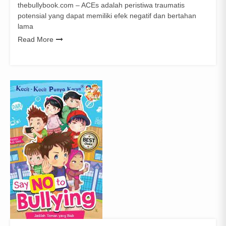
thebullybook.com – ACEs adalah peristiwa traumatis
potensial yang dapat memiliki efek negatif dan bertahan
lama
Read More