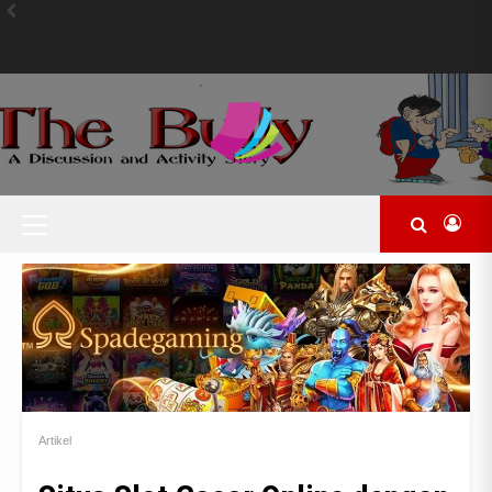
Skip
to
content
CIRI
KONTAK
MENGHADAPI
–
BULLY
CIRI
ALA
ORANG
ALEXA
YANG
GORDON
SUKA
MURPHY
MELAKUKAN
Primary
BULLYING
Menu
Artikel