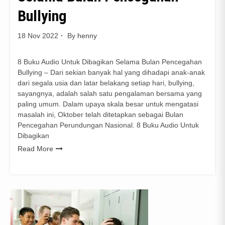
Bullying
18 Nov 2022
By
henny
8 Buku Audio Untuk Dibagikan Selama Bulan Pencegahan
Bullying – Dari sekian banyak hal yang dihadapi anak-anak
dari segala usia dan latar belakang setiap hari, bullying,
sayangnya, adalah salah satu pengalaman bersama yang
paling umum. Dalam upaya skala besar untuk mengatasi
masalah ini, Oktober telah ditetapkan sebagai Bulan
Pencegahan Perundungan Nasional. 8 Buku Audio Untuk
Dibagikan
Read More