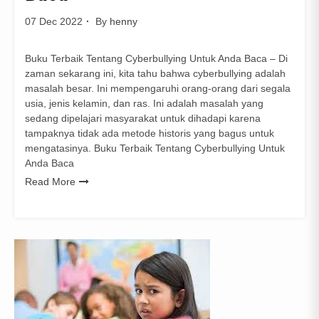
07 Dec 2022
By
henny
Buku Terbaik Tentang Cyberbullying Untuk Anda Baca – Di
zaman sekarang ini, kita tahu bahwa cyberbullying adalah
masalah besar. Ini mempengaruhi orang-orang dari segala
usia, jenis kelamin, dan ras. Ini adalah masalah yang
sedang dipelajari masyarakat untuk dihadapi karena
tampaknya tidak ada metode historis yang bagus untuk
mengatasinya. Buku Terbaik Tentang Cyberbullying Untuk
Anda Baca
Read More