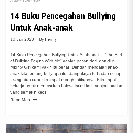
Artikel
Buku
Bully
14 Buku Pencegahan Bullying
Untuk Anak-anak
10 Jan 2023
By
henny
14 Buku Pencegahan Bullying Untuk Anak-anak – “The End
of Bullying Begins With Me” adalah pesan dari dan di A
Mighty Girl kami yakin itu benar! Dengan mengajari anak-
anak kita tentang bully apa itu, dampaknya terhadap setiap
orang, dan cara kita dapat menghentikannya. Kita dapat
bekerja untuk memastikan bahwa intimidasi menjadi bagian
yang semakin kecil
Read More