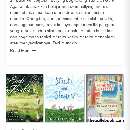
14 Buku Pencegahan Bullying Bagi Orang Tua Dan Guru –
Agar anak-anak kita belajar melawan bullying, mereka
membutuhkan bantuan orang dewasa dalam hidup
mereka. Orang tua, guru, administrator sekolah, pelatih,
dan anggota masyarakat lainnya dapat memiliki pengaruh
yang kuat terhadap sikap anak-anak terhadap intimidasi
dan bagaimana reaksi mereka ketika mereka mengalami
atau menyaksikannya. Tapi mungkin
Read More