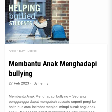
Artikel
Bully
Depresi
Membantu Anak Menghadapi
bullying
27 Feb 2023
By
henny
Membantu Anak Menghadapi bullying – Seorang
pengganggu dapat mengubah sesuatu seperti pergi ke
halte bus atau istirahat menjadi mimpi buruk bagi anak-