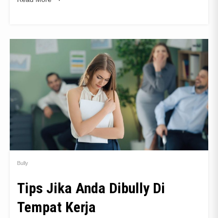
Bully
Tips Jika Anda Dibully Di
Tempat Kerja