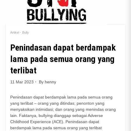
Artikel
Bully
Penindasan dapat berdampak
lama pada semua orang yang
terlibat
11 Mar 2023
By
henny
Penindasan dapat berdampak lama pada semua orang
yang terlibat – orang yang ditindas; penonton yang
menyaksikan intimidasi; dan orang yang menindas orang
lain. Faktanya, bullying dianggap sebagai Adverse
Childhood Experience (ACE). Penindasan dapat
berdampak lama pada semua orang yang terlibat