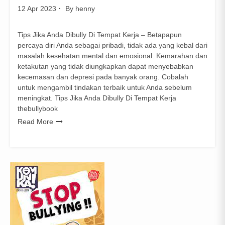
12 Apr 2023
By
henny
Tips Jika Anda Dibully Di Tempat Kerja – Betapapun
percaya diri Anda sebagai pribadi, tidak ada yang kebal dari
masalah kesehatan mental dan emosional. Kemarahan dan
ketakutan yang tidak diungkapkan dapat menyebabkan
kecemasan dan depresi pada banyak orang. Cobalah
untuk mengambil tindakan terbaik untuk Anda sebelum
meningkat. Tips Jika Anda Dibully Di Tempat Kerja
thebullybook
Read More