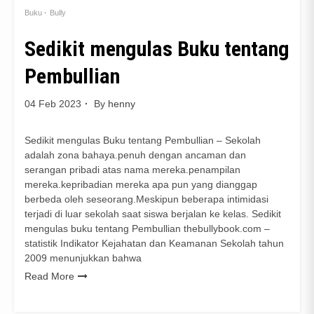
Buku
Bully
Sedikit mengulas Buku tentang
Pembullian
04 Feb 2023
By
henny
Sedikit mengulas Buku tentang Pembullian – Sekolah
adalah zona bahaya.penuh dengan ancaman dan
serangan pribadi atas nama mereka.penampilan
mereka.kepribadian mereka apa pun yang dianggap
berbeda oleh seseorang.Meskipun beberapa intimidasi
terjadi di luar sekolah saat siswa berjalan ke kelas. Sedikit
mengulas buku tentang Pembullian thebullybook.com –
statistik Indikator Kejahatan dan Keamanan Sekolah tahun
2009 menunjukkan bahwa
Read More