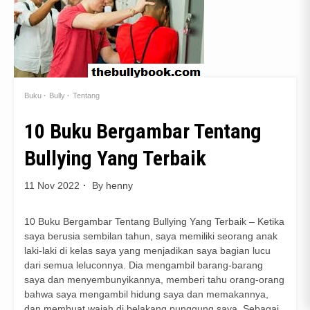
Buku
Bully
Tentang
10 Buku Bergambar Tentang
Bullying Yang Terbaik
11 Nov 2022
By
henny
10 Buku Bergambar Tentang Bullying Yang Terbaik – Ketika
saya berusia sembilan tahun, saya memiliki seorang anak
laki-laki di kelas saya yang menjadikan saya bagian lucu
dari semua leluconnya. Dia mengambil barang-barang
saya dan menyembunyikannya, memberi tahu orang-orang
bahwa saya mengambil hidung saya dan memakannya,
dan membuat wajah di belakang punggung saya. Sebagai