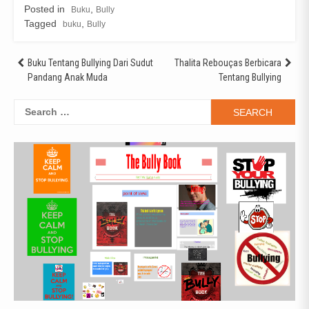
Posted in
,
Buku
Bully
Tagged
,
buku
Bully
Post
Buku Tentang Bullying Dari Sudut
Thalita Rebouças Berbicara
Pandang Anak Muda
Tentang Bullying
navigation
Search
for: