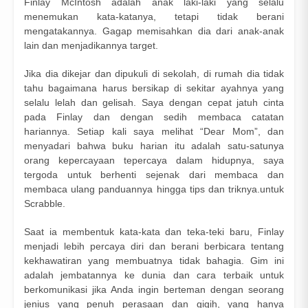
Finlay McIntosh adalah anak laki-laki yang selalu
menemukan kata-katanya, tetapi tidak berani
mengatakannya. Gagap memisahkan dia dari anak-anak
lain dan menjadikannya target.
Jika dia dikejar dan dipukuli di sekolah, di rumah dia tidak
tahu bagaimana harus bersikap di sekitar ayahnya yang
selalu lelah dan gelisah. Saya dengan cepat jatuh cinta
pada Finlay dan dengan sedih membaca catatan
hariannya. Setiap kali saya melihat “Dear Mom”, dan
menyadari bahwa buku harian itu adalah satu-satunya
orang kepercayaan tepercaya dalam hidupnya, saya
tergoda untuk berhenti sejenak dari membaca dan
membaca ulang panduannya hingga tips dan triknya.untuk
Scrabble.
Saat ia membentuk kata-kata dan teka-teki baru, Finlay
menjadi lebih percaya diri dan berani berbicara tentang
kekhawatiran yang membuatnya tidak bahagia. Gim ini
adalah jembatannya ke dunia dan cara terbaik untuk
berkomunikasi jika Anda ingin berteman dengan seorang
jenius yang penuh perasaan dan gigih, yang hanya