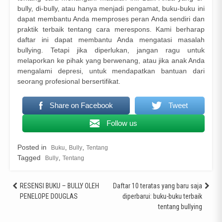
bully, di-bully, atau hanya menjadi pengamat, buku-buku ini
dapat membantu Anda memproses peran Anda sendiri dan
praktik terbaik tentang cara merespons. Kami berharap
daftar ini dapat membantu Anda mengatasi masalah
bullying. Tetapi jika diperlukan, jangan ragu untuk
melaporkan ke pihak yang berwenang, atau jika anak Anda
mengalami depresi, untuk mendapatkan bantuan dari
seorang profesional bersertifikat.
Share on Facebook
Tweet
Follow us
Posted in
,
,
Buku
Bully
Tentang
Tagged
,
Bully
Tentang
Post
RESENSI BUKU – BULLY OLEH
Daftar 10 teratas yang baru saja
PENELOPE DOUGLAS
diperbarui: buku-buku terbaik
navigation
tentang bullying