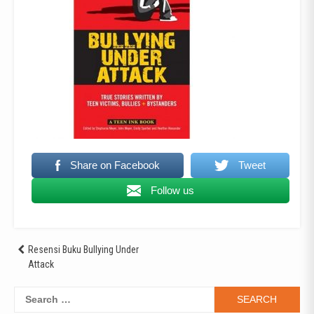
Share on Facebook
Tweet
Follow us
Post
Resensi Buku Bullying Under
Attack
navigation
Search
for: