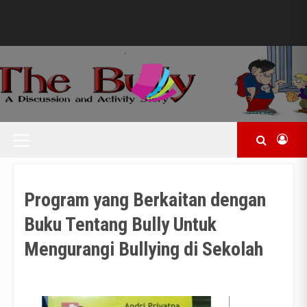
Skip
to
content
CIRI
KONTAK
MENGHADAPI
–
BULLY
CIRI
ALA
ORANG
ALEXA
YANG
GORDON
SUKA
MURPHY
MELAKUKAN
Primary
BULLYING
Menu
Program yang Berkaitan dengan
Buku Tentang Bully Untuk
Mengurangi Bullying di Sekolah